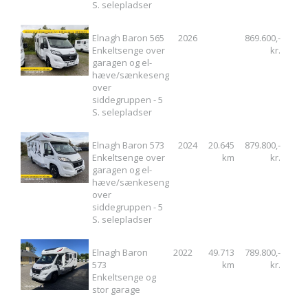
S. selepladser
Elnagh Baron 565
2026
869.600,-
Enkeltsenge over
kr.
garagen og el-
hæve/sænkeseng
over
siddegruppen - 5
S. selepladser
Elnagh Baron 573
2024
20.645
879.800,-
Enkeltsenge over
km
kr.
garagen og el-
hæve/sænkeseng
over
siddegruppen - 5
S. selepladser
Elnagh Baron
2022
49.713
789.800,-
573
km
kr.
Enkeltsenge og
stor garage