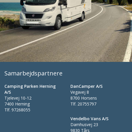
Samarbejdspartnere
Camping Parken Herning
DanCamper A/S
A/S
Vegavej 8
Tjelevej 10-12
8700 Horsens
7400 Herning
Tlf.
20755797
Tlf.
97268055
Vendelbo Vans A/S
Damhusvej 23
9830 Tårs