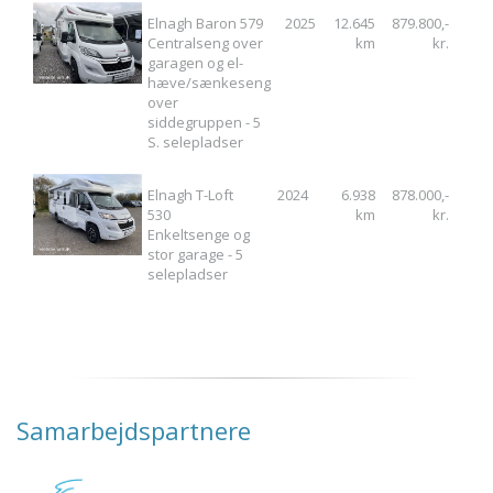
Elnagh Baron 579
2025
12.645
879.800,-
Centralseng over
km
kr.
garagen og el-
hæve/sænkeseng
over
siddegruppen - 5
S. selepladser
Elnagh T-Loft
2024
6.938
878.000,-
530
km
kr.
Enkeltsenge og
stor garage - 5
selepladser
Samarbejdspartnere