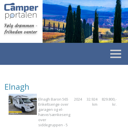
Følg drømmen -
friheden venter
Elnagh
Elnagh Baron 565
2024
32.924
829.800,-
Enkeltsenge over
km
kr.
garagen og el-
hæve/sænkeseng
over
siddegruppen - 5