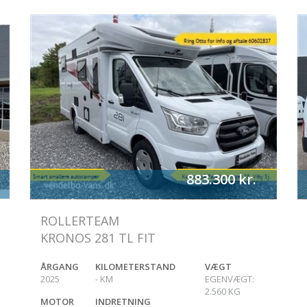
883.300
kr.
ROLLERTEAM
KRONOS 281 TL FIT
ÅRGANG
KILOMETERSTAND
VÆGT
2025
-
KM
EGENVÆGT:
2.560
KG
MOTOR
INDRETNING