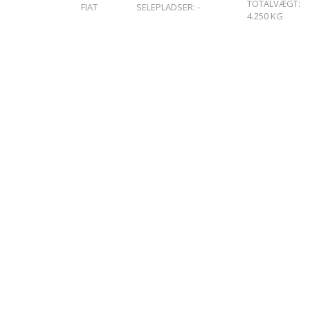
TOTALVÆGT:
FIAT
SELEPLADSER:
-
4.250
KG