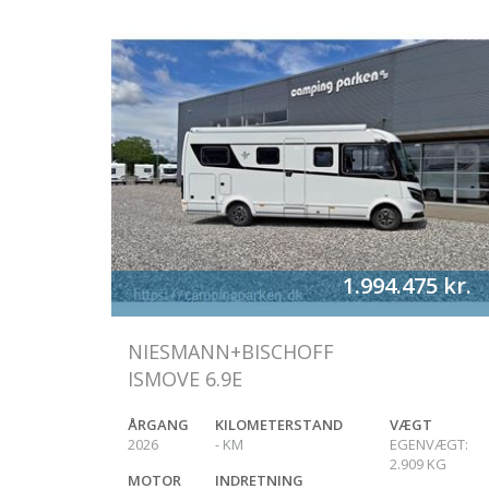
1.994.475
kr.
NIESMANN+BISCHOFF
ISMOVE 6.9E
ÅRGANG
KILOMETERSTAND
VÆGT
2026
-
KM
EGENVÆGT:
2.909
KG
MOTOR
INDRETNING