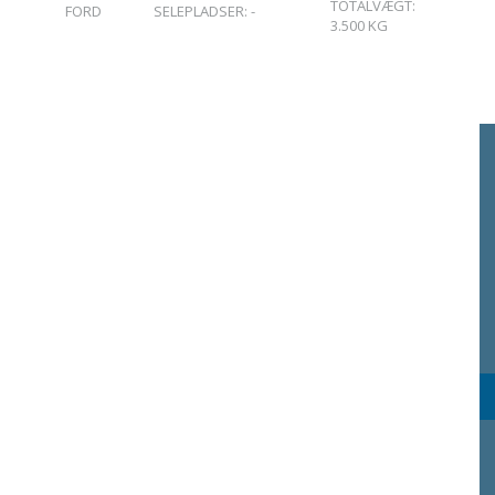
TOTALVÆGT:
FORD
SELEPLADSER:
-
3.500
KG