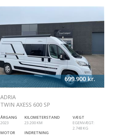
699.900
kr.
ADRIA
TWIN AXESS 600 SP
ÅRGANG
KILOMETERSTAND
VÆGT
2023
23.200
KM
EGENVÆGT:
2.748
KG
MOTOR
INDRETNING