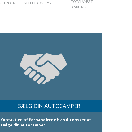
TOTALVÆGT:
CITROEN
SELEPLADSER:
-
3.500
KG
SÆLG DIN AUTOCAMPER
Kontakt en af forhandlerne hvis du ønsker at
sælge din autocamper.