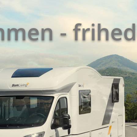
ømmen
-
frihed