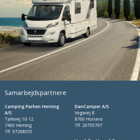
Samarbejdspartnere
Camping Parken Herning
DanCamper A/S
A/S
Vegavej 8
Tjelevej 10-12
8700 Horsens
7400 Herning
Tlf.
20755797
Tlf.
97268055