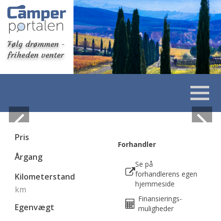
Følg drømmen -
friheden venter
Pris
Forhandler
Årgang
Se på
forhandlerens egen
Kilometerstand
hjemmeside
km
Finansierings-
Egenvægt
muligheder