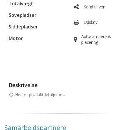
Totalvægt
Send til ven
Sovepladser
Udskriv
Siddepladser
Autocamperens
Motor
placering
Beskrivelse
Henter produktdetaljerne...
Samarbejdspartnere