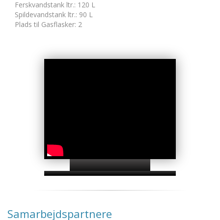
Ferskvandstank ltr.
:
120 L
Spildevandstank ltr.
:
90 L
Plads til Gasflasker
:
2
Samarbejdspartnere