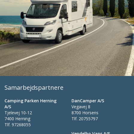
Samarbejdspartnere
Camping Parken Herning
DanCamper A/S
A/S
Vegavej 8
Tjelevej 10-12
8700 Horsens
7400 Herning
Tlf.
20755797
Tlf.
97268055
Vendelbo Vans A/S