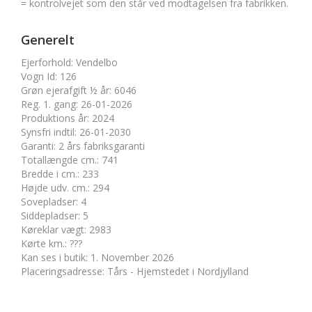
= kontrolvejet som den står ved modtagelsen fra fabrikken.
Generelt
Ejerforhold
:
Vendelbo
Vogn Id
:
126
Grøn ejerafgift ½ år
:
6046
Reg. 1. gang
:
26-01-2026
Produktions år
:
2024
Synsfri indtil
:
26-01-2030
Garanti
:
2 års fabriksgaranti
Totallængde cm.
:
741
Bredde i cm.
:
233
Højde udv. cm.
:
294
Sovepladser
:
4
Siddepladser
:
5
Køreklar vægt
:
2983
Kørte km.
:
???
Kan ses i butik
:
1. November 2026
Placeringsadresse
:
Tårs - Hjemstedet i Nordjylland