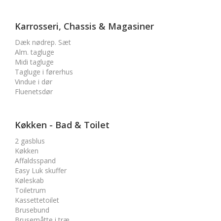
Karrosseri, Chassis & Magasiner
Dæk nødrep. Sæt
Alm. tagluge
Midi tagluge
Tagluge i førerhus
Vindue i dør
Fluenetsdør
Køkken - Bad & Toilet
2 gasblus
Køkken
Affaldsspand
Easy Luk skuffer
Køleskab
Toiletrum
Kassettetoilet
Brusebund
Brusemåtte i træ