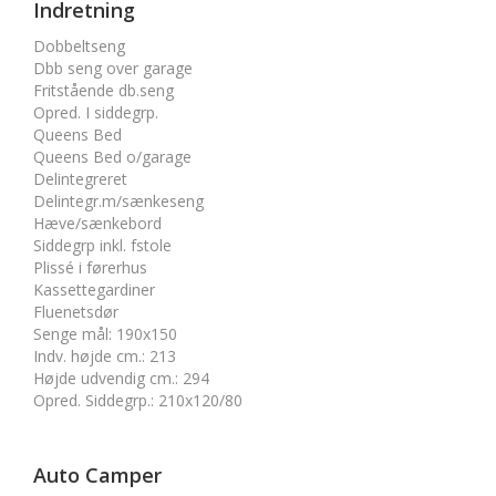
Indretning
Dobbeltseng
Dbb seng over garage
Fritstående db.seng
Opred. I siddegrp.
Queens Bed
Queens Bed o/garage
Delintegreret
Delintegr.m/sænkeseng
Hæve/sænkebord
Siddegrp inkl. fstole
Plissé i førerhus
Kassettegardiner
Fluenetsdør
Senge mål
:
190x150
Indv. højde cm.
:
213
Højde udvendig cm.
:
294
Opred. Siddegrp.
:
210x120/80
Auto Camper