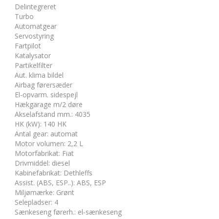
Delintegreret
Turbo
Automatgear
Servostyring
Fartpilot
Katalysator
Partikelfilter
Aut. klima bildel
Airbag førersæder
El-opvarm. sidespejl
Hækgarage m/2 døre
Akselafstand mm.
:
4035
HK (kW)
:
140 HK
Antal gear
:
automat
Motor volumen
:
2,2 L
Motorfabrikat
:
Fiat
Drivmiddel
:
diesel
Kabinefabrikat
:
Dethleffs
Assist. (ABS, ESP..)
:
ABS, ESP
Miljømærke
:
Grønt
Selepladser
:
4
Sænkeseng førerh.
:
el-sænkeseng