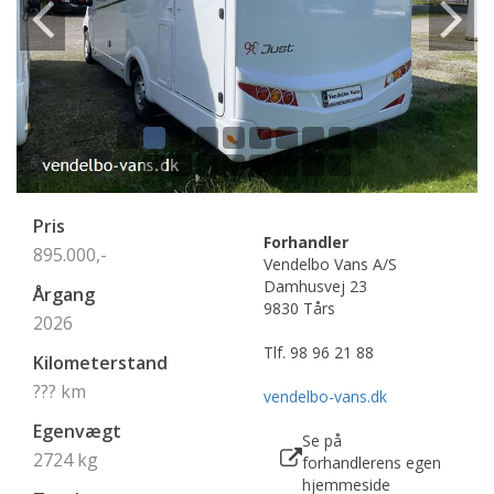
Pris
Forhandler
895.000,-
Vendelbo Vans A/S
Damhusvej 23
Årgang
9830 Tårs
2026
Tlf.
98 96 21 88
Kilometerstand
???
km
vendelbo-vans.dk
Egenvægt
Se på
2724 kg
forhandlerens egen
hjemmeside