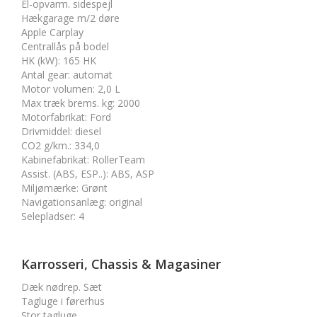
El-opvarm. sidespejl
Hækgarage m/2 døre
Apple Carplay
Centrallås på bodel
HK (kW)
:
165 HK
Antal gear
:
automat
Motor volumen
:
2,0 L
Max træk brems. kg
:
2000
Motorfabrikat
:
Ford
Drivmiddel
:
diesel
CO2 g/km.
:
334,0
Kabinefabrikat
:
RollerTeam
Assist. (ABS, ESP..)
:
ABS, ASP
Miljømærke
:
Grønt
Navigationsanlæg
:
original
Selepladser
:
4
Karrosseri, Chassis & Magasiner
Dæk nødrep. Sæt
Tagluge i førerhus
Stor tagluge