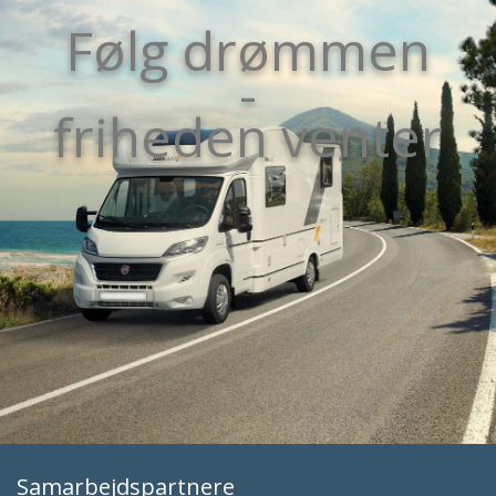
Følg drømmen
-
friheden venter
Samarbejdspartnere