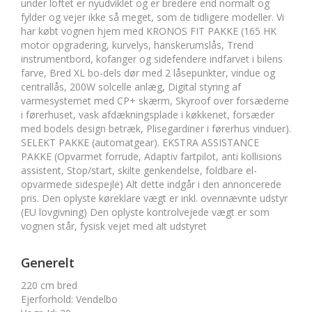
under loftet er nyudviklet og er bredere end normalt og
fylder og vejer ikke så meget, som de tidligere modeller. Vi
har købt vognen hjem med KRONOS FIT PAKKE (165 HK
motor opgradering, kurvelys, hanskerumslås, Trend
instrumentbord, kofanger og sidefendere indfarvet i bilens
farve, Bred XL bo-dels dør med 2 låsepunkter, vindue og
centrallås, 200W solcelle anlæg, Digital styring af
varmesystemet med CP+ skærm, Skyroof over forsæderne
i førerhuset, vask afdækningsplade i køkkenet, forsæder
med bodels design betræk, Plisegardiner i førerhus vinduer).
SELEKT PAKKE (automatgear). EKSTRA ASSISTANCE
PAKKE (Opvarmet forrude, Adaptiv fartpilot, anti kollisions
assistent, Stop/start, skilte genkendelse, foldbare el-
opvarmede sidespejle) Alt dette indgår i den annoncerede
pris. Den oplyste køreklare vægt er inkl. ovennævnte udstyr
(EU lovgivning) Den oplyste kontrolvejede vægt er som
vognen står, fysisk vejet med alt udstyret
Generelt
220 cm bred
Ejerforhold
:
Vendelbo