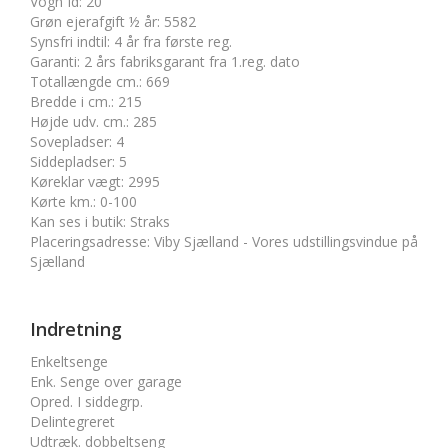
Vogn Id
:
20
Grøn ejerafgift ½ år
:
5582
Synsfri indtil
:
4 år fra første reg.
Garanti
:
2 års fabriksgarant fra 1.reg. dato
Totallængde cm.
:
669
Bredde i cm.
:
215
Højde udv. cm.
:
285
Sovepladser
:
4
Siddepladser
:
5
Køreklar vægt
:
2995
Kørte km.
:
0-100
Kan ses i butik
:
Straks
Placeringsadresse
:
Viby Sjælland - Vores udstillingsvindue på
Sjælland
Indretning
Enkeltsenge
Enk. Senge over garage
Opred. I siddegrp.
Delintegreret
Udtræk. dobbeltseng