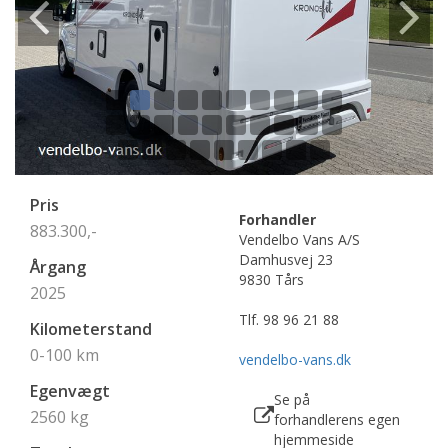
Pris
Forhandler
883.300,-
Vendelbo Vans A/S
Damhusvej 23
Årgang
9830 Tårs
2025
Tlf.
98 96 21 88
Kilometerstand
0-100
km
vendelbo-vans.dk
Egenvægt
Se på
2560 kg
forhandlerens egen
hjemmeside