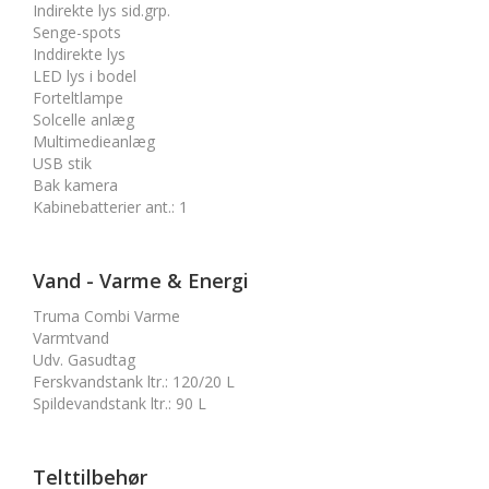
Indirekte lys sid.grp.
Senge-spots
Inddirekte lys
LED lys i bodel
Forteltlampe
Solcelle anlæg
Multimedieanlæg
USB stik
Bak kamera
Kabinebatterier ant.
:
1
Vand - Varme & Energi
Truma Combi Varme
Varmtvand
Udv. Gasudtag
Ferskvandstank ltr.
:
120/20 L
Spildevandstank ltr.
:
90 L
Telttilbehør