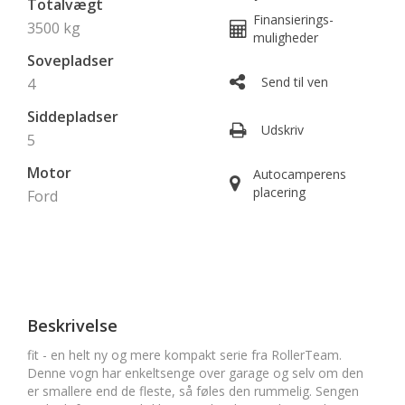
Totalvægt
Finansierings-
3500 kg
muligheder
Sovepladser
Send til ven
4
Siddepladser
Udskriv
5
Motor
Autocamperens
placering
Ford
Beskrivelse
fit - en helt ny og mere kompakt serie fra RollerTeam.
Denne vogn har enkeltsenge over garage og selv om den
er smallere end de fleste, så føles den rummelig. Sengen