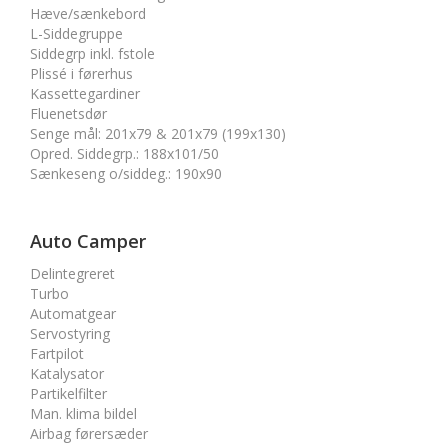
Hæve/sænkebord
L-Siddegruppe
Siddegrp inkl. fstole
Plissé i førerhus
Kassettegardiner
Fluenetsdør
Senge mål
:
201x79 & 201x79 (199x130)
Opred. Siddegrp.
:
188x101/50
Sænkeseng o/siddeg.
:
190x90
Auto Camper
Delintegreret
Turbo
Automatgear
Servostyring
Fartpilot
Katalysator
Partikelfilter
Man. klima bildel
Airbag førersæder