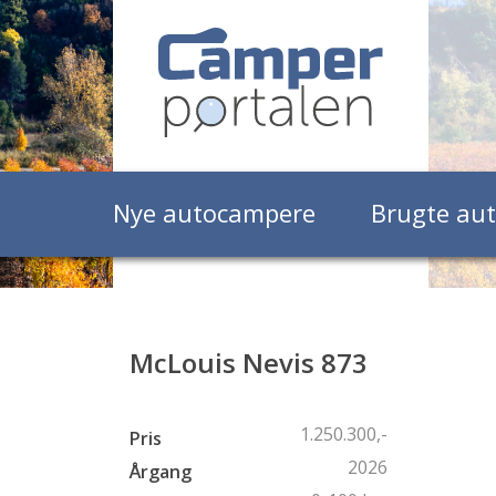
Nye autocampere
Brugte au
McLouis Nevis 873
1.250.300,-
Pris
2026
Årgang