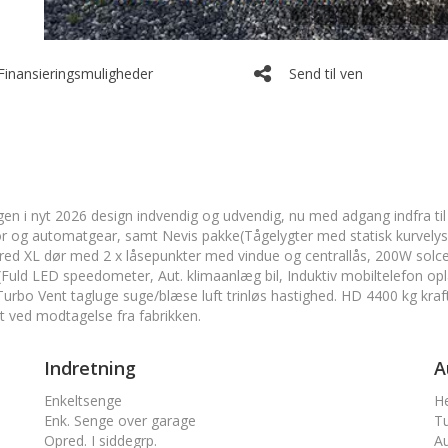
Finansieringsmuligheder
Send til ven
n i nyt 2026 design indvendig og udvendig, nu med adgang indfra til
 og automatgear, samt Nevis pakke(Tågelygter med statisk kurvelys
d XL dør med 2 x låsepunkter med vindue og centrallås, 200W solcell
(Fuld LED speedometer, Aut. klimaanlæg bil, Induktiv mobiltelefon opl
. Turbo Vent tagluge suge/blæse luft trinløs hastighed. HD 4400 kg kra
t ved modtagelse fra fabrikken.
Indretning
A
Enkeltsenge
He
Enk. Senge over garage
T
Opred. I siddegrp.
A