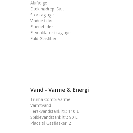
Alufælge
Dæk nødrep. Sæt
Stor tagluge
Vindue i dør
Fluenetsdør
El-ventilator i tagluge
Fuld Glasfiber
Vand - Varme & Energi
Truma Combi Varme
Varmtvand
Ferskvandstank ltr.
:
110 L
Spildevandstank ltr.
:
90 L
Plads til Gasflasker
:
2