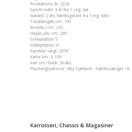
Produktions år
:
2026
Synsfri indtil
:
4 år fra 1. reg. dat
Garanti
:
2 års fabriksgarant fra 1.reg. dato
Totallængde cm.
:
745
Bredde i cm.
:
235
Højde udv. cm.
:
285
Sovepladser
:
5
Siddepladser
:
6
Køreklar vægt
:
2959
Kørte km.
:
0-100
Kan ses i butik
:
Straks
Placeringsadresse
:
Viby Sjælland - Fabriksvænget 18
Karrosseri, Chassis & Magasiner