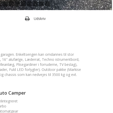
Udskriv
 garagen. Enkeltsengen kan omdannes til stor
, 16" alufælge, Læderrat, Techno istrumentbord,
eanlæg, Plisegardiner i forruderne, TV beslag),
ader, Fuld LED forlygter). Outdoor pakke (Markise
ftig chassis som kan nedvejes til 3500 kg og evt.
uto Camper
lintegreret
urbo
utomatgear