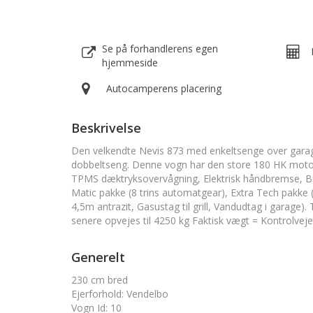
Se på forhandlerens egen
hjemmeside
Autocamperens placering
Beskrivelse
Den velkendte Nevis 873 med enkeltsenge over garage
dobbeltseng. Denne vogn har den store 180 HK motor
TPMS dæktryksovervågning, Elektrisk håndbremse, Bre
Matic pakke (8 trins automatgear), Extra Tech pakke 
4,5m antrazit, Gasustag til grill, Vandudtag i garage)
senere opvejes til 4250 kg Faktisk vægt = Kontrolveje
Generelt
230 cm bred
Ejerforhold
:
Vendelbo
Vogn Id
:
10