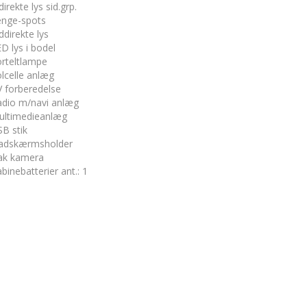
direkte lys sid.grp.
enge-spots
ddirekte lys
D lys i bodel
rteltlampe
lcelle anlæg
 forberedelse
adio m/navi anlæg
ultimedieanlæg
B stik
ladskærmsholder
ak kamera
binebatterier ant.
:
1