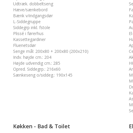
Udtræk. dobbeltseng
Se
Hæve/sænkebord
Fa
Bænk v/indgangsdør
Ka
L-Siddegruppe
Pa
Siddegrp inkl. fstole
Au
Plissé i førerhus
El
Kassettegardiner
H
Fluenetsdør
Ap
Senge mål
:
200x80 + 200x80 (200x210)
Ce
Indv. højde cm.
:
204
A
Højde udvendig cm.
:
285
H
Opred. Siddegrp.
:
216x60
An
Sænkeseng o/siddeg.
:
190x145
M
Mo
Dr
Ka
As
M
Se
Køkken - Bad & Toilet
E