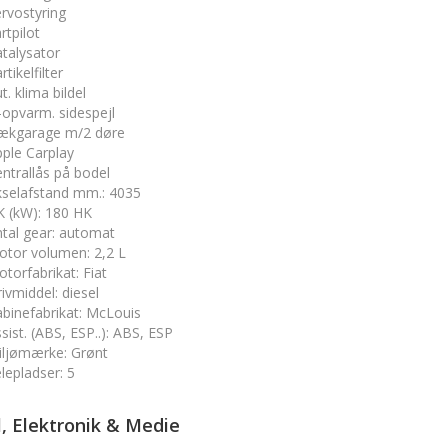
rvostyring
rtpilot
talysator
rtikelfilter
t. klima bildel
-opvarm. sidespejl
ækgarage m/2 døre
ple Carplay
ntrallås på bodel
kselafstand mm.
:
4035
K (kW)
:
180 HK
tal gear
:
automat
otor volumen
:
2,2 L
torfabrikat
:
Fiat
ivmiddel
:
diesel
binefabrikat
:
McLouis
sist. (ABS, ESP..)
:
ABS, ESP
iljømærke
:
Grønt
lepladser
:
5
l, Elektronik & Medie