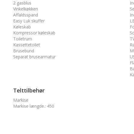
2 gasblus
In
Vinkelkøkken
S
Affaldsspand
In
Easy Luk skuffer
LE
Køleskab
Fo
Kompressor køleskab
So
Toiletrum
TV
Kassettetoilet
R
Brusebund
M
Separat brusearmatur
US
F
B
Ka
Telttilbehør
Markise
Markise længde.
:
450