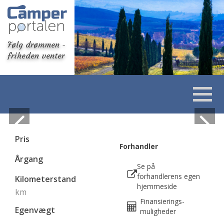
Følg drømmen -
friheden venter
Pris
Forhandler
Årgang
Se på
forhandlerens egen
Kilometerstand
hjemmeside
km
Finansierings-
Egenvægt
muligheder