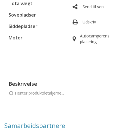
Totalvægt
Send til ven
Sovepladser
Udskriv
Siddepladser
Autocamperens
Motor
placering
Beskrivelse
Henter produktdetaljerne...
Samarbejdspartnere