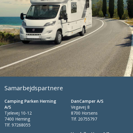
Samarbejdspartnere
Camping Parken Herning
DanCamper A/S
A/S
Vegavej 8
Tjelevej 10-12
8700 Horsens
7400 Herning
Tlf.
20755797
Tlf.
97268055