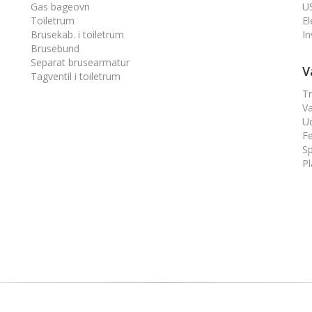
Gas bageovn
US
Toiletrum
El
Brusekab. i toiletrum
In
Brusebund
Separat brusearmatur
V
Tagventil i toiletrum
T
V
U
Fe
Sp
Pl