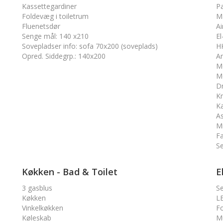
Kassettegardiner
Pa
Foldevæg i toiletrum
Ma
Fluenetsdør
Ai
Senge mål
:
140 x210
El
Sovepladser info
:
sofa 70x200 (soveplads)
H
Opred. Siddegrp.
:
140x200
An
M
Mo
Dr
K
Ka
As
M
Fa
Se
Køkken - Bad & Toilet
E
3 gasblus
S
Køkken
LE
Vinkelkøkken
Fo
Køleskab
M