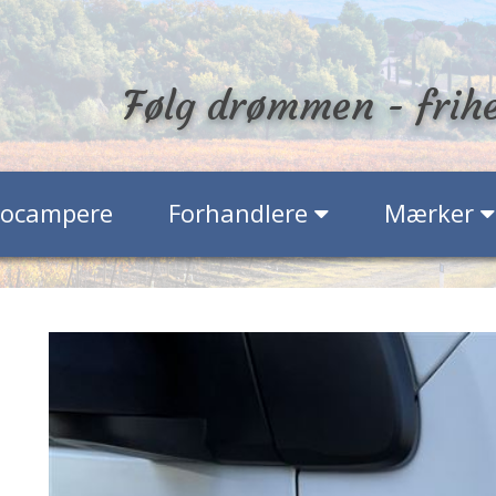
Følg drømmen - frih
tocampere
Forhandlere
Mærker