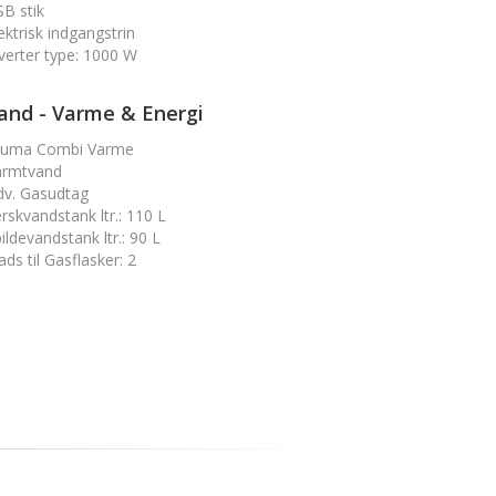
B stik
ektrisk indgangstrin
verter type
:
1000 W
and - Varme & Energi
ruma Combi Varme
armtvand
dv. Gasudtag
rskvandstank ltr.
:
110 L
ildevandstank ltr.
:
90 L
ads til Gasflasker
:
2