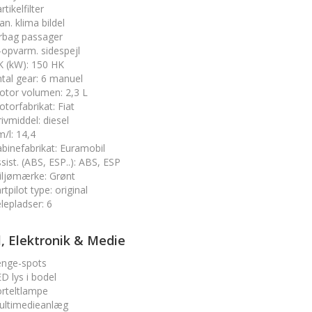
rtikelfilter
n. klima bildel
rbag passager
-opvarm. sidespejl
K (kW)
:
150 HK
tal gear
:
6 manuel
otor volumen
:
2,3 L
torfabrikat
:
Fiat
ivmiddel
:
diesel
m/l
:
14,4
binefabrikat
:
Euramobil
sist. (ABS, ESP..)
:
ABS, ESP
iljømærke
:
Grønt
rtpilot type
:
original
lepladser
:
6
l, Elektronik & Medie
enge-spots
D lys i bodel
rteltlampe
ultimedieanlæg