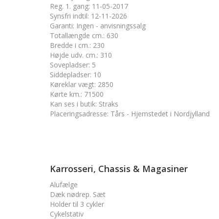
Reg. 1. gang
:
11-05-2017
Synsfri indtil
:
12-11-2026
Garanti
:
Ingen - anvisningssalg
Totallængde cm.
:
630
Bredde i cm.
:
230
Højde udv. cm.
:
310
Sovepladser
:
5
Siddepladser
:
10
Køreklar vægt
:
2850
Kørte km.
:
71500
Kan ses i butik
:
Straks
Placeringsadresse
:
Tårs - Hjemstedet i Nordjylland
Karrosseri, Chassis & Magasiner
Alufælge
Dæk nødrep. Sæt
Holder til 3 cykler
Cykelstativ