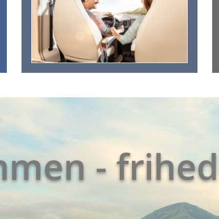
ømmen
-
frihed