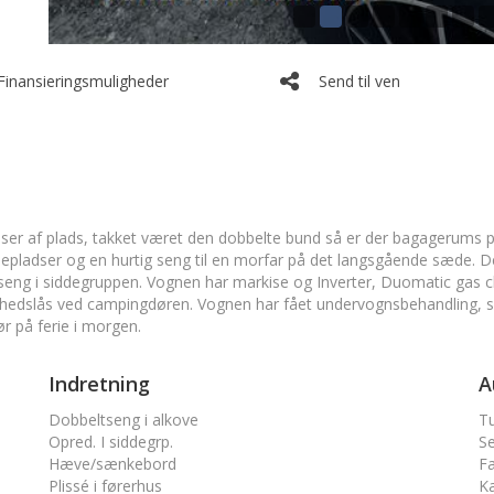
Finansieringsmuligheder
Send til ven
r af plads, takket været den dobbelte bund så er der bagagerums pl
selepladser og en hurtig seng til en morfar på det langsgående sæde.
tseng i siddegruppen. Vognen har markise og Inverter, Duomatic gas ch
rhedslås ved campingdøren. Vognen har fået undervognsbehandling, så e
r på ferie i morgen.
Indretning
A
Dobbeltseng i alkove
T
Opred. I siddegrp.
Se
Hæve/sænkebord
Fa
Plissé i førerhus
Ka