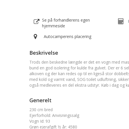
Se på forhandlerens egen
hjemmeside
Autocamperens placering
Beskrivelse
Trods den beskedne længde er det en vogn med masse
bund en god isolering for kulde fra gulvet. Der er 6 
alkoven og der kan redes op til en ligeså stor dobbel
med kold og varmt vand, SOG toilet udluftning, sikke
også medleveres en del ekstra udstyr. Køb i dag og kø
Generelt
230 cm bred
Ejerforhold
:
Anvisningssalg
Vogn Id
:
93
Grøn ejerafgift ½ år
:
4580