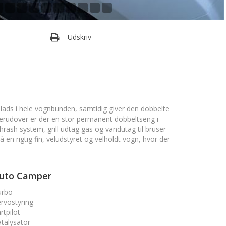
Udskriv
ads i hele vognbunden, samtidig giver den dobbelte
 Derudover er der en stor permanent dobbeltseng i
rash system, grill udtag gas og vandutag til bruser
n rigtig fin, veludstyret og velholdt vogn, hvor der
uto Camper
urbo
rvostyring
rtpilot
talysator