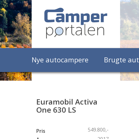
Nye autocampere
Brugte au
Euramobil Activa
One 630 LS
549.800,-
Pris