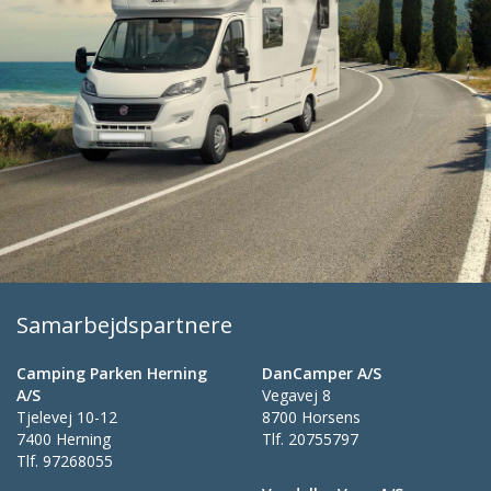
Samarbejdspartnere
Camping Parken Herning
DanCamper A/S
A/S
Vegavej 8
Tjelevej 10-12
8700 Horsens
7400 Herning
Tlf.
20755797
Tlf.
97268055