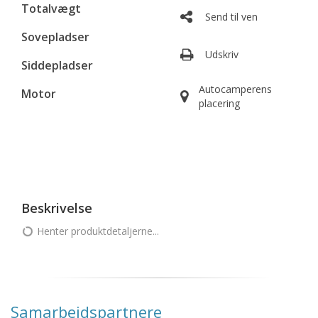
Totalvægt
Send til ven
Sovepladser
Udskriv
Siddepladser
Autocamperens
Motor
placering
Beskrivelse
Henter produktdetaljerne...
Samarbejdspartnere