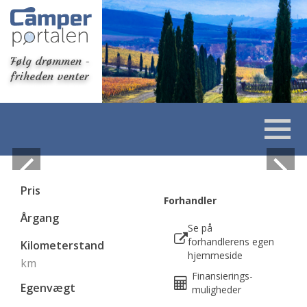
Følg drømmen -
friheden venter
Pris
Forhandler
Årgang
Se på
forhandlerens egen
Kilometerstand
hjemmeside
km
Finansierings-
Egenvægt
muligheder