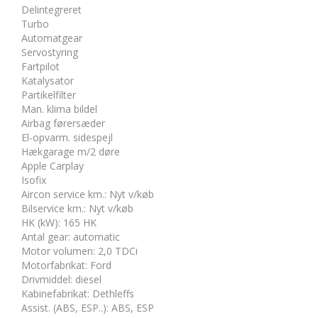
Delintegreret
Turbo
Automatgear
Servostyring
Fartpilot
Katalysator
Partikelfilter
Man. klima bildel
Airbag førersæder
El-opvarm. sidespejl
Hækgarage m/2 døre
Apple Carplay
Isofix
Aircon service km.
:
Nyt v/køb
Bilservice km.
:
Nyt v/køb
HK (kW)
:
165 HK
Antal gear
:
automatic
Motor volumen
:
2,0 TDCi
Motorfabrikat
:
Ford
Drivmiddel
:
diesel
Kabinefabrikat
:
Dethleffs
Assist. (ABS, ESP..)
:
ABS, ESP