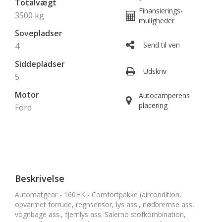
Totalvægt
Finansierings-
3500 kg
muligheder
Sovepladser
Send til ven
4
Siddepladser
Udskriv
5
Motor
Autocamperens
placering
Ford
Beskrivelse
Automatgear - 160HK - Comfortpakke (aircondition,
opvarmet forrude, regnsensor, lys ass., nødbremse ass,
vognbage ass., fjernlys ass. Salerno stofkombination,