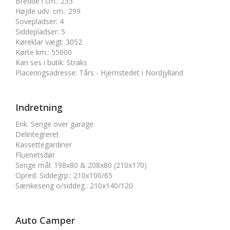
Bredde i cm.
:
233
Højde udv. cm.
:
299
Sovepladser
:
4
Siddepladser
:
5
Køreklar vægt
:
3052
Kørte km.
:
55000
Kan ses i butik
:
Straks
Placeringsadresse
:
Tårs - Hjemstedet i Nordjylland
Indretning
Enk. Senge over garage
Delintegreret
Kassettegardiner
Fluenetsdør
Senge mål
:
198x80 & 208x80 (210x170)
Opred. Siddegrp.
:
210x100/65
Sænkeseng o/siddeg.
:
210x140/120
Auto Camper