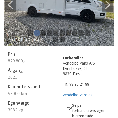
Pris
Forhandler
829.800,-
Vendelbo Vans A/S
Damhusvej 23
Årgang
9830 Tårs
2023
Tlf.
98 96 21 88
Kilometerstand
55000
km
vendelbo-vans.dk
Egenvægt
Se på
3082 kg
forhandlerens egen
hjemmeside