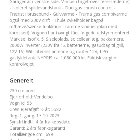
Garagedør i venstre side, Vindue i taget over førersæderne)
- Isoleret spildevandstank - Duo gas chrash control -
Trærist i brusebund - Gulvvarme - Truma gas combivarme
også med 230V drift - Thule cykelholder bagpå
m/hæve/sænke funkktion - ramme vinduer (plan med
karosseri). Vognen har i øvrigt fået følgede udstyr monteret:
Markise, Isofix, 5. S.seleplads, solcelleanlæg, bakkamera,
2000W inverter (230V fra 12 batterierne, gasudtag til grill,
12V TV, Wifi internet antenne og router 12V, LPG
gasfyldetank. NYPRIS ca. 1.080.000 kr. Faktisk vægt =
kontrolvejet
Generelt
230 cm bred
Ejerforhold
:
Vendelbo
Vogn Id
:
55
Grøn ejerafgift ½ år
:
5582
Reg. 1. gang
:
17-10-2023
Synsfri indtil
:
4 år fra købsdato
Garanti
:
2 års fabriksgaranti
Totallængde cm.
:
699