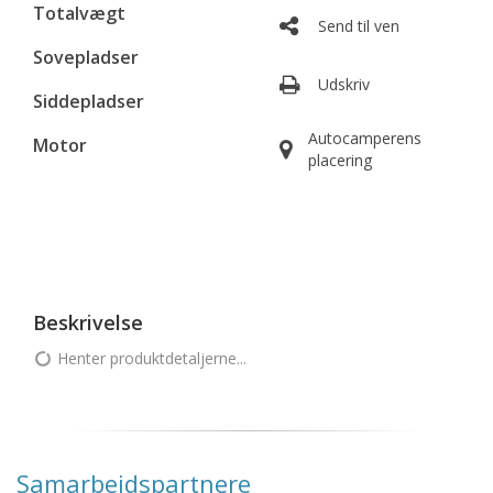
Totalvægt
Send til ven
Sovepladser
Udskriv
Siddepladser
Autocamperens
Motor
placering
Beskrivelse
Henter produktdetaljerne...
Samarbejdspartnere