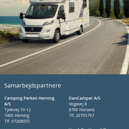
Samarbejdspartnere
Camping Parken Herning
DanCamper A/S
A/S
Vegavej 8
Tjelevej 10-12
8700 Horsens
7400 Herning
Tlf.
20755797
Tlf.
97268055