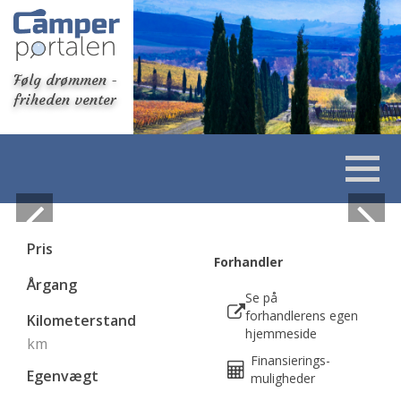
Følg drømmen -
friheden venter
Pris
Forhandler
Årgang
Se på
forhandlerens egen
Kilometerstand
hjemmeside
km
Finansierings-
Egenvægt
muligheder