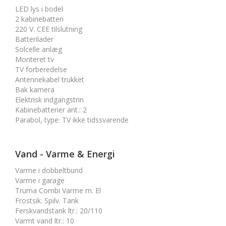
LED lys i bodel
2 kabinebatteri
220 V. CEE tilslutning
Batterilader
Solcelle anlæg
Monteret tv
TV forberedelse
Antennekabel trukket
Bak kamera
Elektrisk indgangstrin
Kabinebatterier ant.
:
2
Parabol, type
:
TV ikke tidssvarende
Vand - Varme & Energi
Varme i dobbeltbund
Varme i garage
Truma Combi Varme m. El
Frostsik. Spilv. Tank
Ferskvandstank ltr.
:
20/110
Varmt vand ltr.
:
10