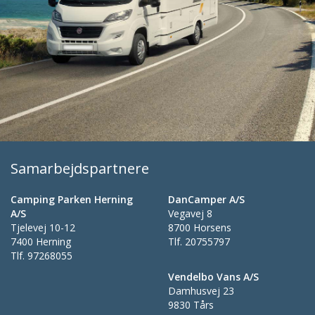
Samarbejdspartnere
Camping Parken Herning
DanCamper A/S
A/S
Vegavej 8
Tjelevej 10-12
8700 Horsens
7400 Herning
Tlf.
20755797
Tlf.
97268055
Vendelbo Vans A/S
Damhusvej 23
9830 Tårs