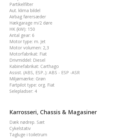
Partikelfilter
Aut. klima bildel
Airbag førersæder
Hækgarage m/2 døre
HK (kW)
:
150
Antal gear
:
6
Motor type
:
m. Jet
Motor volumen
:
2,3
Motorfabrikat
:
Fiat
Drivmiddel
:
Diesel
Kabinefabrikat
:
Carthago
Assist. (ABS, ESP..)
:
ABS - ESP -ASR
Miljømærke
:
Grøn
Fartpilot type
:
org. Fiat
Selepladser
:
4
Karrosseri, Chassis & Magasiner
Dæk nødrep. Sæt
Cykelstativ
Tagluge i toiletrum