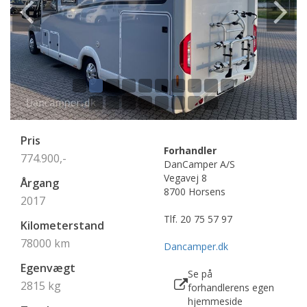
Pris
Forhandler
774.900,-
DanCamper A/S
Vegavej 8
Årgang
8700 Horsens
2017
Tlf.
20 75 57 97
Kilometerstand
78000
km
Dancamper.dk
Egenvægt
Se på
2815 kg
forhandlerens egen
hjemmeside