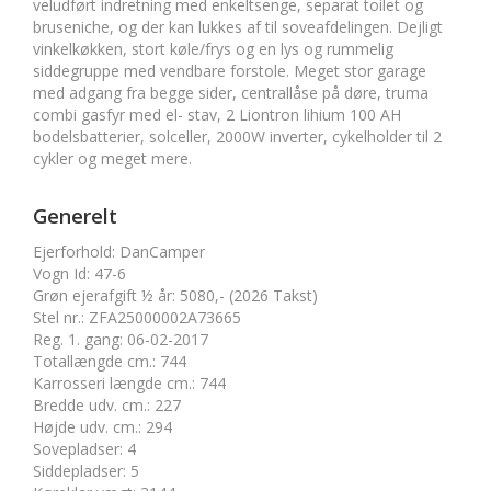
veludført indretning med enkeltsenge, separat toilet og
bruseniche, og der kan lukkes af til soveafdelingen. Dejligt
vinkelkøkken, stort køle/frys og en lys og rummelig
siddegruppe med vendbare forstole. Meget stor garage
med adgang fra begge sider, centrallåse på døre, truma
combi gasfyr med el- stav, 2 Liontron lihium 100 AH
bodelsbatterier, solceller, 2000W inverter, cykelholder til 2
cykler og meget mere.
Generelt
Ejerforhold
:
DanCamper
Vogn Id
:
47-6
Grøn ejerafgift ½ år
:
5080,- (2026 Takst)
Stel nr.
:
ZFA25000002A73665
Reg. 1. gang
:
06-02-2017
Totallængde cm.
:
744
Karrosseri længde cm.
:
744
Bredde udv. cm.
:
227
Højde udv. cm.
:
294
Sovepladser
:
4
Siddepladser
:
5