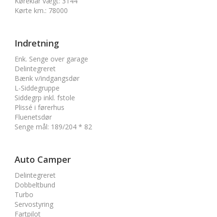
Køreklar vægt
:
3144
Kørte km.
:
78000
Indretning
Enk. Senge over garage
Delintegreret
Bænk v/indgangsdør
L-Siddegruppe
Siddegrp inkl. fstole
Plissé i førerhus
Fluenetsdør
Senge mål
:
189/204 * 82
Auto Camper
Delintegreret
Dobbeltbund
Turbo
Servostyring
Fartpilot